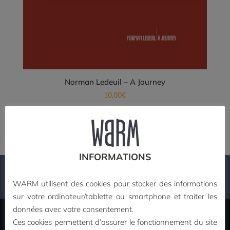
Norman Ledeuil – A Journey
10,00
€
Ajouter au panier
INFORMATIONS
PAIEMENT SECURISE
WARM utilisent des cookies pour stocker des informations
sur votre ordinateur/tablette ou smartphone et traiter les
données avec votre consentement.
Ces cookies permettent d’assurer le fonctionnement du site
MON COMPTE