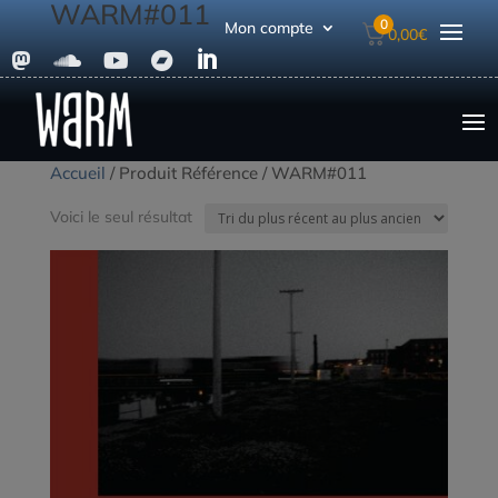
WARM#011
0
Mon compte
0,00
€





Accueil
/ Produit Référence / WARM#011
Voici le seul résultat