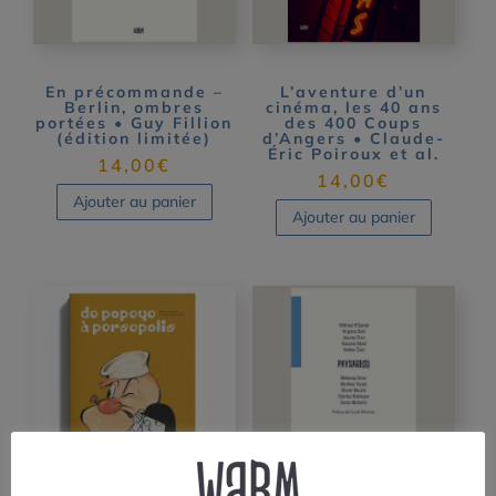
En précommande –
L’aventure d’un
Berlin, ombres
cinéma, les 40 ans
portées • Guy Fillion
des 400 Coups
(édition limitée)
d’Angers • Claude-
Éric Poiroux et al.
14,00
€
14,00
€
Ajouter au panier
Ajouter au panier