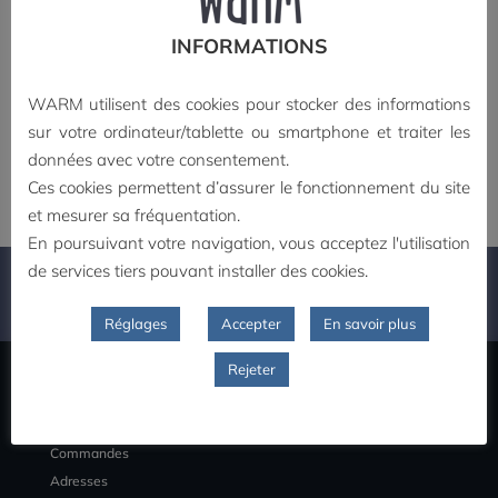
De Popeye à
Paysage(s) •
INFORMATIONS
Persepolis, bande
collectif
dessinée et cinéma
16,00
€
d’animation
WARM utilisent des cookies pour stocker des informations
14,00
€
Ajouter au panier
sur votre ordinateur/tablette ou smartphone et traiter les
Ajouter au panier
données avec votre consentement.
Ces cookies permettent d’assurer le fonctionnement du site
et mesurer sa fréquentation.
En poursuivant votre navigation, vous acceptez l'utilisation
de services tiers pouvant installer des cookies.
PAIEMENT SECURISE
Réglages
Accepter
En savoir plus
Rejeter
MON COMPTE
Commandes
Adresses