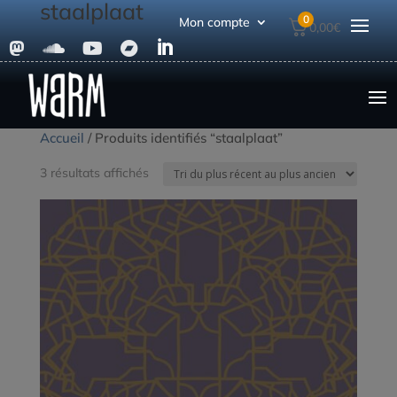
staalplaat
0
Mon compte
0,00
€





Accueil
/ Produits identifiés “staalplaat”
Trié
3 résultats affichés
du
plus
récent
au
plus
ancien