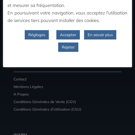
MON COMPTE
et mesurer sa fréquentation.
En poursuivant votre navigation, vous acceptez l'utilisation
Commandes
de services tiers pouvant installer des cookies.
Adresses
Détail du compte
Réglages
Accepter
En savoir plus
Déconnexion
Rejeter
INFORMATIONS
Contact
Mentions Légales
A Propos
Conditions Générales de Vente (CGV)
Conditions Générales d’Utilisation (CGU)
WARM