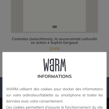
Cinéastes (autochtones), la souveraineté culturelle
en action • Sophie Gergaud
20,00
€
Ajouter au panier
INFORMATIONS
PAIEMENT SECURISE
WARM utilisent des cookies pour stocker des informations
sur votre ordinateur/tablette ou smartphone et traiter les
données avec votre consentement.
Ces cookies permettent d’assurer le fonctionnement du site