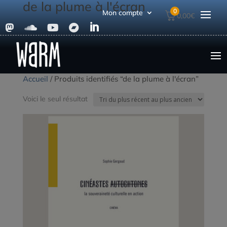
de la plume à l'écran
0
Mon compte
0,00
€





Accueil
/ Produits identifiés “de la plume à l'écran”
Voici le seul résultat