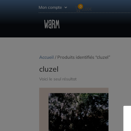
0
Mon compte
0,00
€
Accueil
/ Produits identifiés “cluzel”
cluzel
Voici le seul résultat