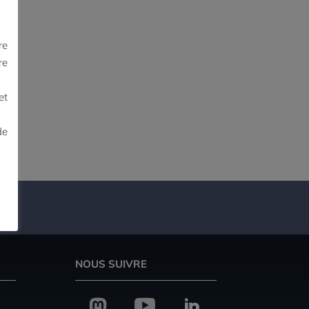
re
re
et
de
NOUS SUIVRE


