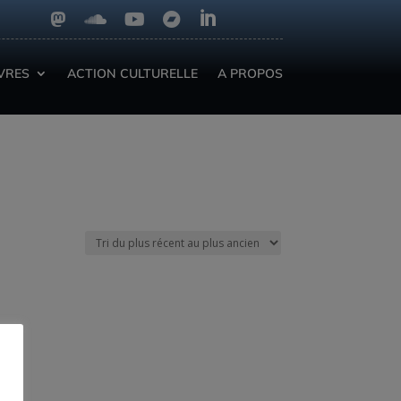





IVRES
ACTION CULTURELLE
A PROPOS