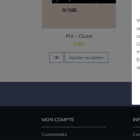
W
o
c
PLY – Cluzel
C
5,00
€
m
Ajouter au panier
E
s
MON COMPTE
IN
Commandes
Con