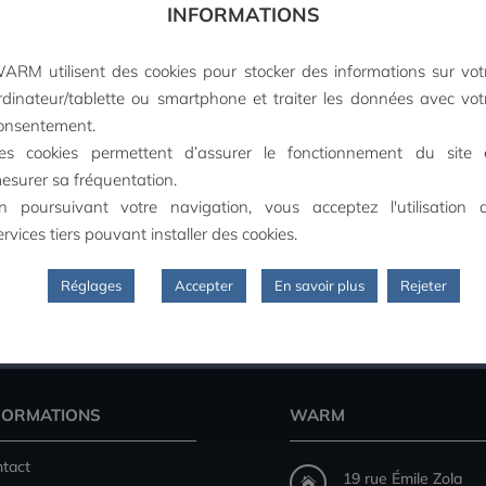
INFORMATIONS
ARM utilisent des cookies pour stocker des informations sur vot
rdinateur/tablette ou smartphone et traiter les données avec vot
onsentement.
es cookies permettent d’assurer le fonctionnement du site 
esurer sa fréquentation.
n poursuivant votre navigation, vous acceptez l'utilisation 
ervices tiers pouvant installer des cookies.
Réglages
Accepter
En savoir plus
Rejeter
PAIEMENT SECURISE
FORMATIONS
WARM
tact
19 rue Émile Zola
