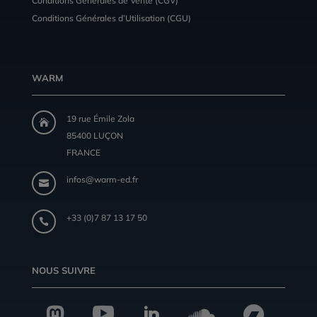
Conditions Générales de Vente (CGV)
Conditions Générales d’Utilisation (CGU)
WARM
19 rue Émile Zola

85400 LUÇON
FRANCE
infos@warm-ed.fr

+33 (0)7 87 13 17 50

NOUS SUIVRE




