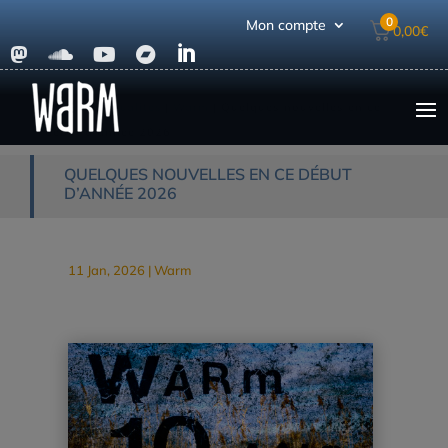
0
Mon compte
0,00
€





Accueil
|
Actualités
|
Warm
|
Quelques nouvelles en ce
début d’année 2026
QUELQUES NOUVELLES EN CE DÉBUT
D’ANNÉE 2026
11 Jan, 2026
|
Warm