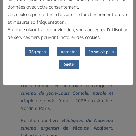
données avec votre consentement.
Ces cookies permettent d’assurer le fonctionnement du site
et mesurer sa fréquentation.
En poursuivant votre navigation, vous acceptez l'utilisation
Vie des livres en 2025 :
de services tiers pouvant installer des cookies.
Réglages
Accepter
En savoir plus
Salon
Vivons Livres
à Nantes
(octobre),
Rejeter
Un cycle de rencontres
Les Dimanches de
Varan
a été consacré au cinéma de Jean-
Louis Comolli, en lien avec l’ouvrage
Le
cinéma de Jean-Louis Comolli, parole et
utopie
de janvier à mars 2025 aux Ateliers
Varan à Paris.
Parution du livre
Répliques du Nouveau
cinéma argentin
de Nicolas Azalbert
.
Collection Cinéma.