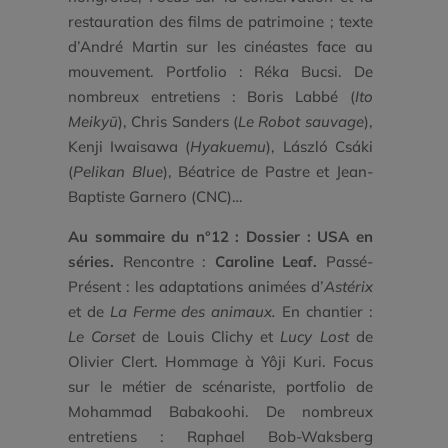
restauration des films de patrimoine ; texte
d’André Martin sur les cinéastes face au
mouvement. Portfolio : Réka Bucsi. De
nombreux entretiens : Boris Labbé (
Ito
Meikyū
),
Chris Sanders
(
Le Robot sauvage
),
Kenji Iwaisawa (
Hyakuemu
), László Csáki
(
Pelikan Blue
), Béatrice de Pastre et Jean-
Baptiste Garnero (CNC)…
Au sommaire du n°12 : Dossier : USA en
séries.
Rencontre :
Caroline Leaf.
Passé-
Présent : les adaptations animées d’
Astérix
et de
La Ferme des animaux.
En chantier :
Le Corset
de Louis Clichy et
Lucy Lost
de
Olivier Clert. Hommage à Yôji Kuri. Focus
sur le métier de scénariste, portfolio de
Mohammad Babakoohi. De nombreux
entretiens : Raphael Bob-Waksberg