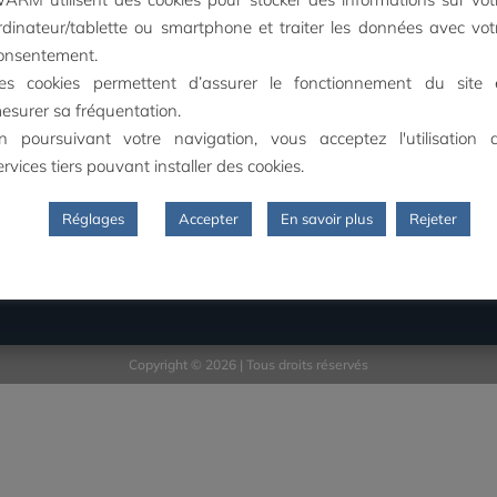
FORMATIONS
WARM
rdinateur/tablette ou smartphone et traiter les données avec vot
onsentement.
tact
es cookies permettent d’assurer le fonctionnement du site 
19 rue Émile Zola

tions Légales
esurer sa fréquentation.
85400 LUÇON
ropos
n poursuivant votre navigation, vous acceptez l'utilisation 
FRANCE
ditions Générales de Vente
ervices tiers pouvant installer des cookies.
GV)
infos@warm-ed.fr

ditions Générales
Réglages
Accepter
En savoir plus
Rejeter
tilisation (CGU)
+33 (0)7 87 13 17 50

Copyright © 2026 | Tous droits réservés