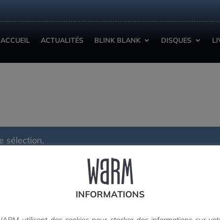
ACCUEIL
ACTUALITÉS
BLINK BLANK
DISQUES
L
 sélection.
PAIEMENT SECURISE
INFORMATIONS
ARM utilisent des cookies pour stocker des informations sur vot