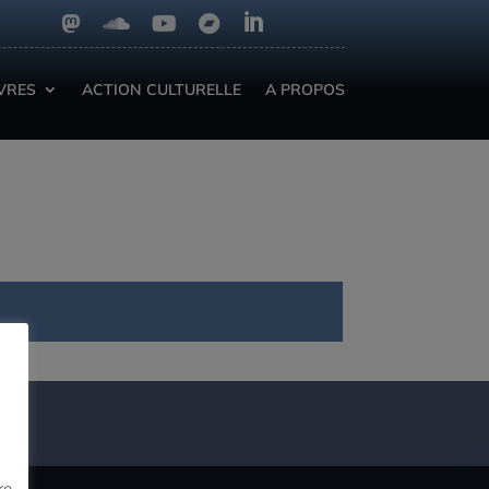





IVRES
ACTION CULTURELLE
A PROPOS
re