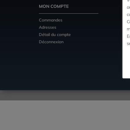
MON COMPTE
IN
o
c
Commandes
Con
C
Adresses
Men
m
Détail du compte
A P
E
Déconnexion
Con
s
(C
Con
d’U