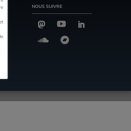
NOUS SUIVRE
re
et



de

