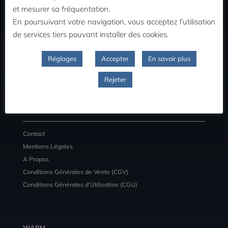
MON COMPTE
et mesurer sa fréquentation.
En poursuivant votre navigation, vous acceptez l'utilisation
Commandes
de services tiers pouvant installer des cookies.
Adresses
Détail du compte
Réglages
Accepter
En savoir plus
Déconnexion
Rejeter
INFORMATIONS
Contact
Mentions Légales
A Propos
Conditions Générales de Vente (CGV)
Conditions Générales d’Utilisation (CGU)
WARM