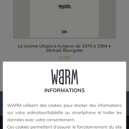
Le cinéma Utopia à Avignon de 1976 à 1994 •
Michaël Bourgatte
16,00
€
Ajouter au panier
INFORMATIONS
PAIEMENT SECURISE
WARM utilisent des cookies pour stocker des informations
sur votre ordinateur/tablette ou smartphone et traiter les
données avec votre consentement.
Ces cookies permettent d’assurer le fonctionnement du site