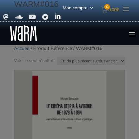
WARM#016
0
Mon compte
0,00
€





Accueil
/ Produit Référence / WARM#016
Voici le seul résultat