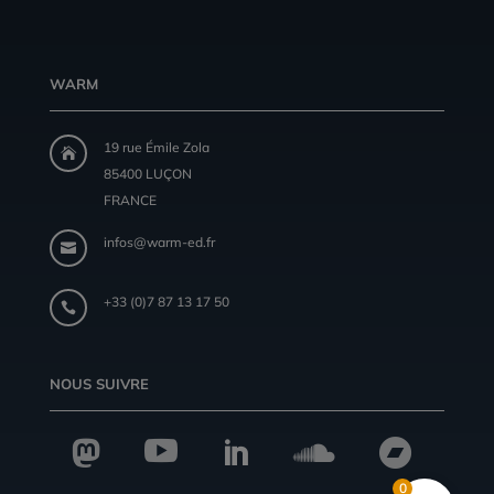
WARM
19 rue Émile Zola

85400 LUÇON
FRANCE
infos@warm-ed.fr

+33 (0)7 87 13 17 50

NOUS SUIVRE





0