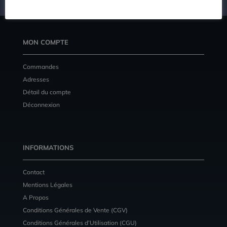
MON COMPTE
Commandes
Adresses
Détail du compte
Déconnexion
INFORMATIONS
Contact
Mentions Légales
A Propos
Conditions Générales de Vente (CGV)
Conditions Générales d’Utilisation (CGU)