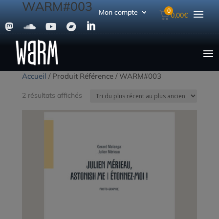
WARM#003
0
Mon compte
0,00
€





Accueil
/ Produit Référence / WARM#003
Trié
2 résultats affichés
du
plus
récent
au
plus
ancien