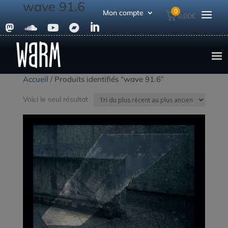
wave 91.6
0
Mon compte
0,00
€





Accueil
/ Produits identifiés “wave 91.6”
Voici le seul résultat