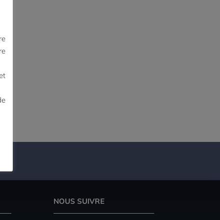
re
re
et
de
NOUS SUIVRE