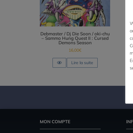
W
o
Debmaster / Dj Die Soon / oki-chu
– Sammo Hung Quest II : Cursed
c
Demons Season
C
16,00
€
m
E
Lire la suite
s
MON COMPTE
IN