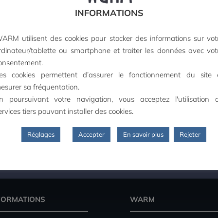
INFORMATIONS
ARM utilisent des cookies pour stocker des informations sur vot
rdinateur/tablette ou smartphone et traiter les données avec vot
onsentement.
es cookies permettent d’assurer le fonctionnement du site 
esurer sa fréquentation.
n poursuivant votre navigation, vous acceptez l'utilisation 
ervices tiers pouvant installer des cookies.
Réglages
Accepter
En savoir plus
Rejeter
PAIEMENT SECURISE
FORMATIONS
WARM