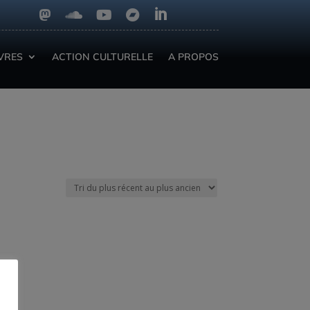





IVRES
ACTION CULTURELLE
A PROPOS