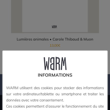
Lumières animales • Carole Thibaud & Muon
13,00
€
Ajouter au panier
INFORMATIONS
PAIEMENT SECURISE
WARM utilisent des cookies pour stocker des informations
sur votre ordinateur/tablette ou smartphone et traiter les
données avec votre consentement.
Ces cookies permettent d’assurer le fonctionnement du site
MON COMPTE