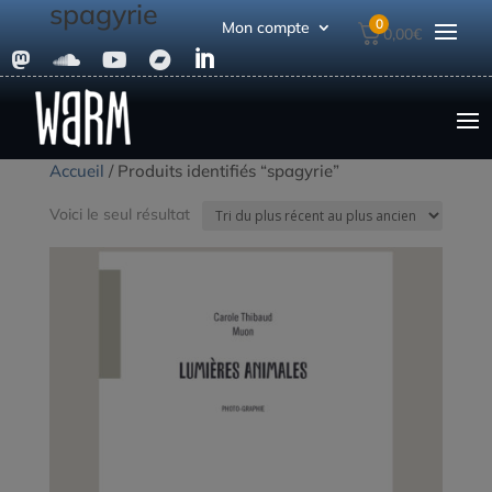
spagyrie
0
Mon compte
0,00
€





Accueil
/ Produits identifiés “spagyrie”
Voici le seul résultat