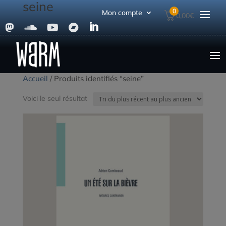
seine
0
Mon compte
0,00
€





Accueil
/ Produits identifiés “seine”
Voici le seul résultat