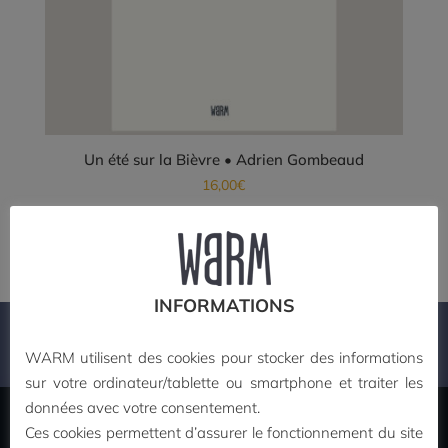
Un été sur la Bièvre • Adrien Gombeaud
16,00
€
Ajouter au panier
INFORMATIONS
PAIEMENT SECURISE
WARM utilisent des cookies pour stocker des informations
sur votre ordinateur/tablette ou smartphone et traiter les
données avec votre consentement.
Ces cookies permettent d’assurer le fonctionnement du site
MON COMPTE