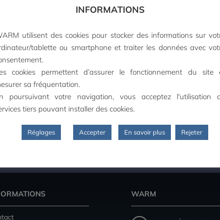
INFORMATIONS
ARM utilisent des cookies pour stocker des informations sur vot
rdinateur/tablette ou smartphone et traiter les données avec vot
onsentement.
es cookies permettent d’assurer le fonctionnement du site 
esurer sa fréquentation.
n poursuivant votre navigation, vous acceptez l'utilisation 
ervices tiers pouvant installer des cookies.
Réglages
Accepter
En savoir plus
Rejeter
PAIEMENT SECURISE
FORMATIONS
WARM
tact