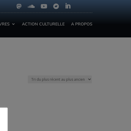





IVRES
ACTION CULTURELLE
A PROPOS