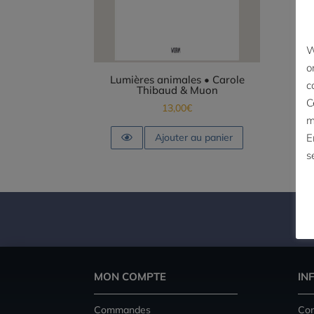
W
o
Lumières animales • Carole
c
Thibaud & Muon
C
13,00
€
m
E
Ajouter au panier
s
MON COMPTE
IN
Commandes
Con