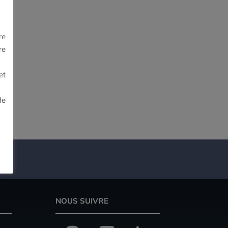
re
re
et
de
NOUS SUIVRE