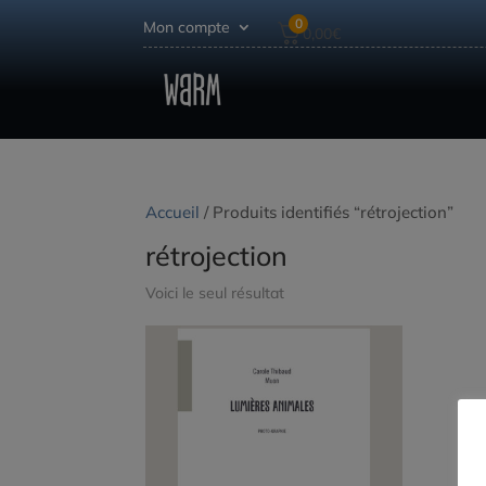
0
Mon compte
0,00
€
Accueil
/ Produits identifiés “rétrojection”
rétrojection
Voici le seul résultat