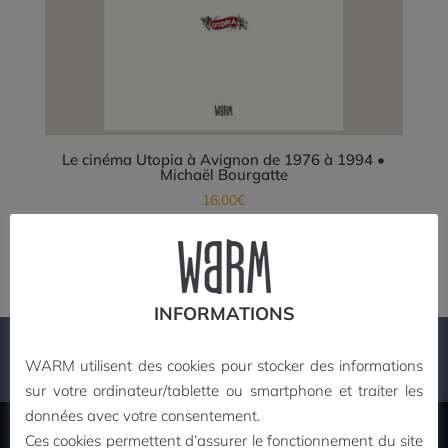
Le cinéma Utopia à Avignon de 1976 à 1994 •
Michaël Bourgatte
16,00
€
Ajouter au panier
INFORMATIONS
PAIEMENT SECURISE
WARM utilisent des cookies pour stocker des informations
sur votre ordinateur/tablette ou smartphone et traiter les
données avec votre consentement.
Ces cookies permettent d’assurer le fonctionnement du site