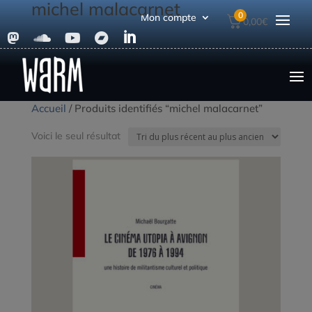
michel malacarnet
0
Mon compte
0,00
€





Accueil
/ Produits identifiés “michel malacarnet”
Voici le seul résultat