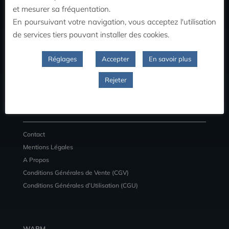
MON COMPTE
et mesurer sa fréquentation.
En poursuivant votre navigation, vous acceptez l'utilisation
Commandes
de services tiers pouvant installer des cookies.
Adresses
Détail du compte
Réglages
Accepter
En savoir plus
Déconnexion
Rejeter
INFORMATIONS
Contact
Mentions Légales
A Propos
Conditions Générales de Vente (CGV)
Conditions Générales d’Utilisation (CGU)
WARM