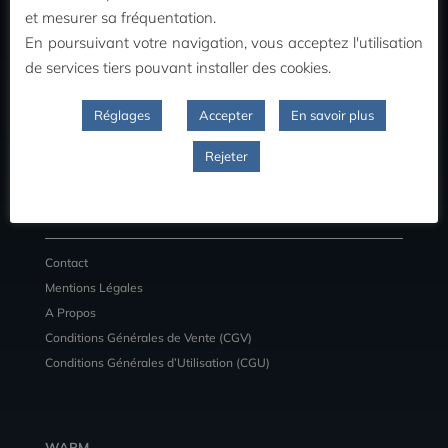
MON COMPTE
et mesurer sa fréquentation.
En poursuivant votre navigation, vous acceptez l'utilisation
Commandes
de services tiers pouvant installer des cookies.
Adresses
Détail du compte
Réglages
Accepter
En savoir plus
Déconnexion
Rejeter
INFORMATIONS
Contact
Mentions Légales
A Propos
Conditions Générales de Vente (CGV)
Conditions Générales d’Utilisation (CGU)
WARM