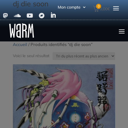
dj die soon
0
Mon compte
0,00
€





Accueil
/ Produits identifiés “dj die soon”
Voici le seul résultat