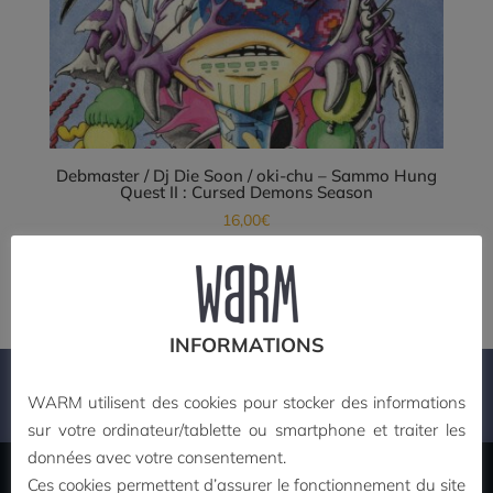
Debmaster / Dj Die Soon / oki-chu – Sammo Hung
Quest II : Cursed Demons Season
16,00
€
Lire la suite
INFORMATIONS
PAIEMENT SECURISE
WARM utilisent des cookies pour stocker des informations
sur votre ordinateur/tablette ou smartphone et traiter les
données avec votre consentement.
Ces cookies permettent d’assurer le fonctionnement du site