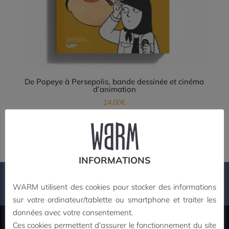
De Popeye à Persepolis, bande dessinée et cinéma
d’animation
14,00
€
Ajouter au panier
INFORMATIONS
PAIEMENT SECURISE
WARM utilisent des cookies pour stocker des informations
sur votre ordinateur/tablette ou smartphone et traiter les
données avec votre consentement.
Ces cookies permettent d’assurer le fonctionnement du site