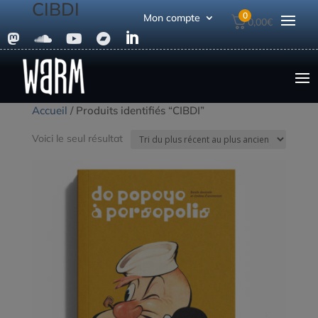
CIBDI
0
Mon compte
0,00
€





Accueil
/ Produits identifiés “CIBDI”
Voici le seul résultat