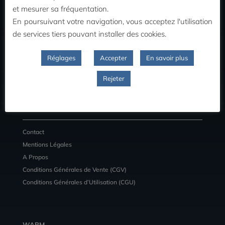
MON COMPTE
et mesurer sa fréquentation.
En poursuivant votre navigation, vous acceptez l'utilisation
Commandes
de services tiers pouvant installer des cookies.
Adresses
Détail du compte
Réglages
Accepter
En savoir plus
Déconnexion
Rejeter
INFORMATIONS
Contact
Mentions Légales
A Propos
Conditions Générales de Vente (CGV)
Conditions Générales d’Utilisation (CGU)
WARM