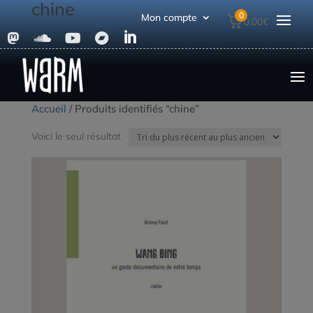
chine
0
Mon compte
0,00
€





Accueil
/ Produits identifiés “chine”
Voici le seul résultat