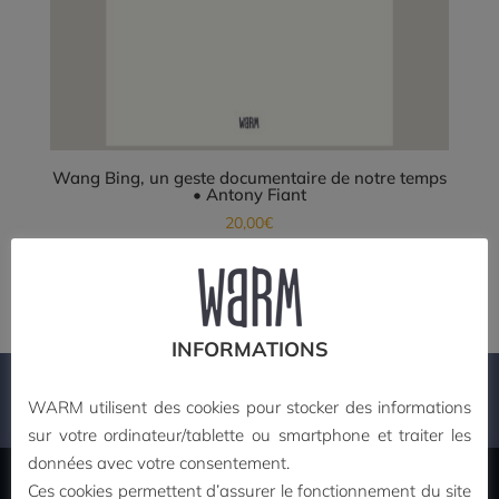
Wang Bing, un geste documentaire de notre temps
• Antony Fiant
20,00
€
Ajouter au panier
INFORMATIONS
PAIEMENT SECURISE
WARM utilisent des cookies pour stocker des informations
sur votre ordinateur/tablette ou smartphone et traiter les
données avec votre consentement.
Ces cookies permettent d’assurer le fonctionnement du site