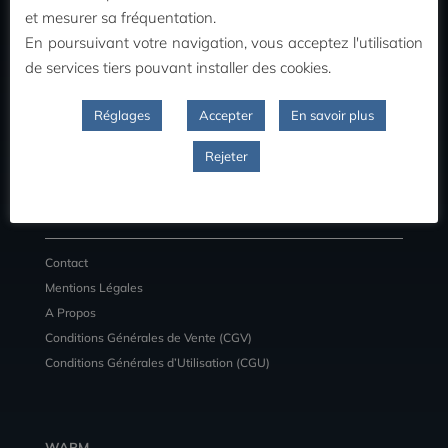
MON COMPTE
et mesurer sa fréquentation.
En poursuivant votre navigation, vous acceptez l'utilisation
Commandes
de services tiers pouvant installer des cookies.
Adresses
Détail du compte
Réglages
Accepter
En savoir plus
Déconnexion
Rejeter
INFORMATIONS
Contact
Mentions Légales
A Propos
Conditions Générales de Vente (CGV)
Conditions Générales d’Utilisation (CGU)
WARM