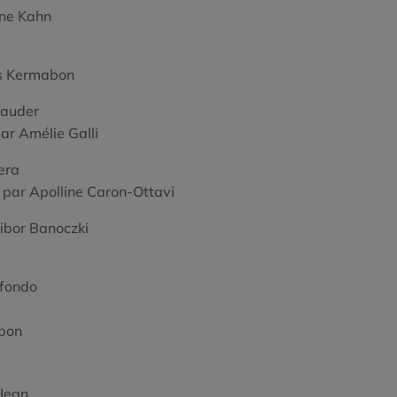
ane Kahn
es Kermabon
Gauder
ar Amélie Galli
era
– par Apolline Caron-Ottavi
ibor Banoczki
afondo
abon
 Jean