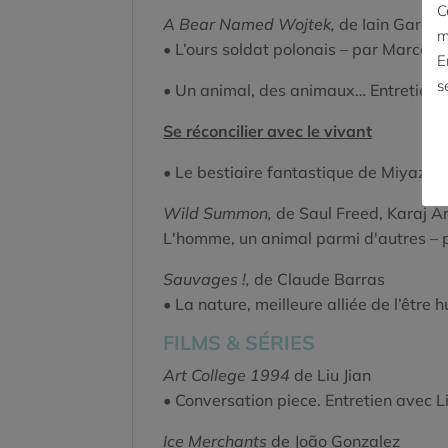
C
A Bear Named Wojtek,
de Iain Gardne
m
• L’ours soldat polonais – par Marco d
E
s
• Un animal, des animaux… Entretien a
Se réconcilier avec le vivant
• Le bestiaire fantastique de Miyazak
Wild Summon,
de Saul Freed, Karaj Ari
L'homme, un animal parmi d'autres – 
Sauvages !,
de Claude Barras
• La nature, meilleure alliée de l’êtr
FILMS & SÉRIES
Art College 1994
de Liu Jian
• Conversation piece. Entretien avec L
Ice Merchants
de João Gonzalez