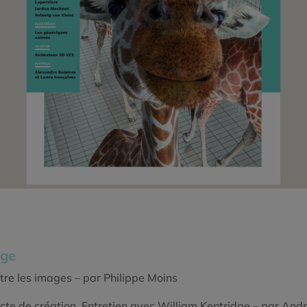
dge
ntre les images – par Philippe Moins
acte de création. Entretien avec William Kentridge – par Andr