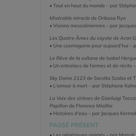
• Tout en haut du monde – par Stéph
Misérable miracle
de Orikasa Ryo
• Visions mescaliniennes – par Jacqu
Les Quatre Âmes du coyote
de Aron 
• Une cosmogonie pour aujourd’hui – p
Le Rêve de la sultane
de Isabel Hergu
• Un entrelacs de formes et de récits 
Sky Dome 2123
de Sarolta Szabo et T
• L’amour à mort – par Stéphane Kahn
La Voix des sirènes
de Gianluigi Tocc
Papillon
de Florence Miailhe
• Histoires d'eau – par Jacques Kerm
PASSÉ PRÉSENT
• Les génériques animés – par Marcel