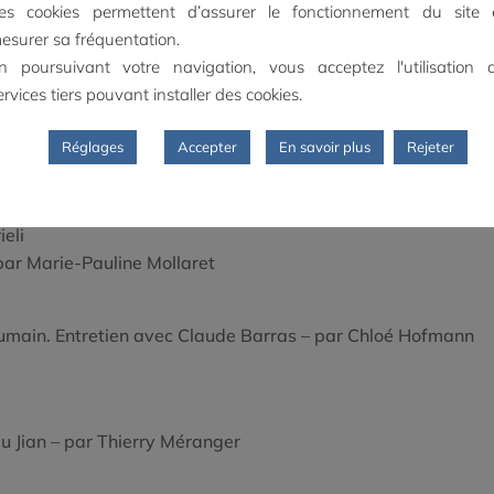
es cookies permettent d’assurer le fonctionnement du site 
r
esurer sa fréquentation.
e Blois
n poursuivant votre navigation, vous acceptez l'utilisation 
ervices tiers pouvant installer des cookies.
vec Nicolas Deveaux – par Isabelle Vanini
Réglages
Accepter
En savoir plus
Rejeter
i – par Xavier Kawa-Topor
eli
par Marie-Pauline Mollaret
e humain. Entretien avec Claude Barras – par Chloé Hofmann
iu Jian – par Thierry Méranger