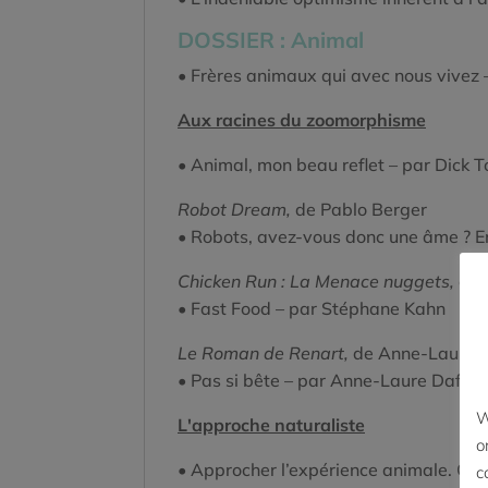
DOSSIER : Animal
• Frères animaux qui avec nous vivez
Aux racines du zoomorphisme
• Animal, mon beau reflet – par Dick 
Robot Dream,
de Pablo Berger
• Robots, avez-vous donc une âme ? E
Chicken Run : La Menace nuggets,
de 
• Fast Food – par Stéphane Kahn
Le Roman de Renart,
de Anne-Laure D
• Pas si bête – par Anne-Laure Daffis
W
L'approche naturaliste
o
• Approcher l’expérience animale. Con
c