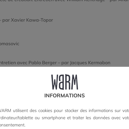
 – par Xavier Kawa-Topor
Tomasovic
ntretien avec Pablo Berger – par Jacques Kermabon
Sam Fell
affis, Léo Marchand
INFORMATIONS
 et Léo Marchand
ARM utilisent des cookies pour stocker des informations sur vot
rdinateur/tablette ou smartphone et traiter les données avec vot
versation entre Michael Dudok de Wit, Emmanuel Gras et Isis
onsentement.