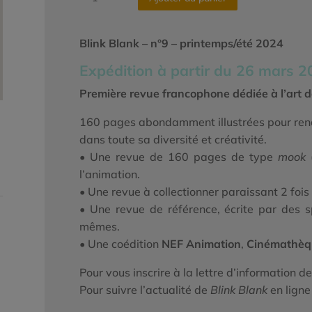
de
Blink
Blank
Blink Blank – n°9 – printemps/été 2024
-
Expédition à partir du 26 mars 
n°9
-
Première revue francophone dédiée à l’art de
printemps/
160 pages abondamment illustrées pour ren
été
dans toute sa diversité et créativité.
2024
• Une revue de 160 pages de type
mook
(
l’animation.
• Une revue à collectionner paraissant 2 fois
• Une revue de référence, écrite par des sp
mêmes.
• Une coédition
NEF Animation
,
Cinémathèq
Pour vous inscrire à la lettre d’information de
Pour suivre l’actualité de
Blink Blank
en ligne