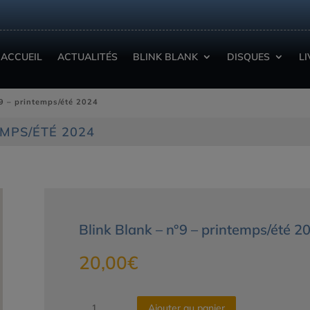
ACCUEIL
ACTUALITÉS
BLINK BLANK
DISQUES
L
°9 – printemps/été 2024
EMPS/ÉTÉ 2024
Blink Blank – n°9 – printemps/été 2
20,00
€
quantité
Ajouter au panier