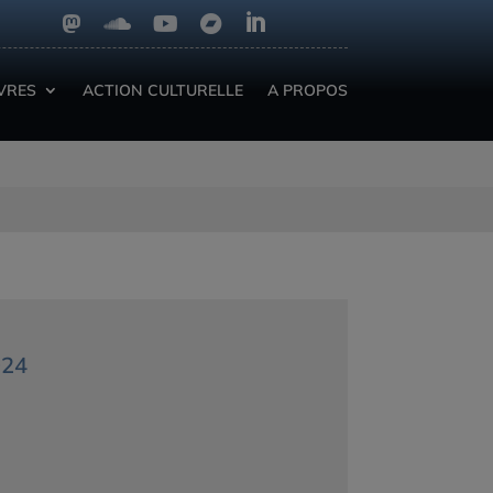





IVRES
ACTION CULTURELLE
A PROPOS
024