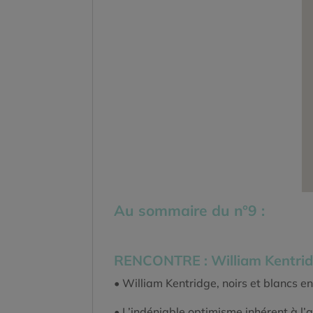
Au sommaire du n°9 :
RENCONTRE : William Kentri
• William Kentridge, noirs et blancs e
• L’indéniable optimisme inhérent à l’