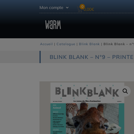
0
Mon compte
0,00
€
Accueil
|
Catalogue
|
Blink Blank
|
Blink Blank – n
BLINK BLANK – N°9 – PRINT