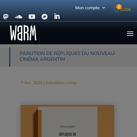
0
Mon compte
0,00
€





Accueil
|
Actualités
|
Parution de Répliques du Nouveau
cinéma argentin
PARUTION DE RÉPLIQUES DU NOUVEAU
CINÉMA ARGENTIN
7 Avr, 2025
|
Actualités
,
Livres