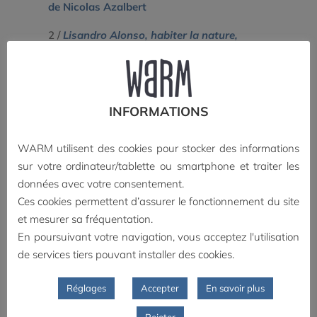
de Nicolas Azalbert
2 /
Lisandro Alonso, habiter la nature,
rêver le cinéma
d’Adrien Gabriel-Bouché
=
30€ (frais de port offerts)
au lieu de 40 € (32+8 € de frais de port)
INFORMATIONS
+ d'infos sur l'offre spéciale
WARM utilisent des cookies pour stocker des informations
sur votre ordinateur/tablette ou smartphone et traiter les
Autour du lancement du livre :
données avec votre consentement.
Ces cookies permettent d’assurer le fonctionnement du site
Soirée spéciale Cinéma argentin, le j
eudi
et mesurer sa fréquentation.
10 avril 2025, cinéma Le Concorde à La
En poursuivant votre navigation, vous acceptez l'utilisation
Roche-sur-Yon (85) :
de services tiers pouvant installer des cookies.
– 18h15 :
Quelque chose de vieux, quelque
Réglages
Accepter
En savoir plus
chose de neuf, quelque chose d’emprunté
de Hernán Rosselli, 2025, 1h40
Rejeter