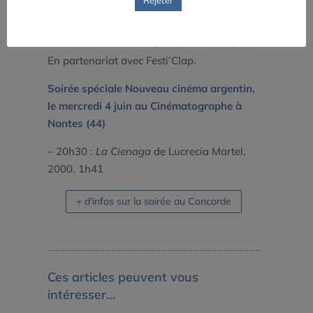
– 20h30 :
La Cienaga
de Lucrecia Martel,
2000, 1h41
Tarif réduit : 1 film – 6,50€ / 2 films : 9,00€.
En partenariat avec Festi’Clap.
Soirée spéciale Nouveau cinéma argentin,
le mercredi 4 juin au Cinématographe à
Nantes (44)
– 20h30 :
La Cienaga
de Lucrecia Martel,
2000, 1h41
+ d'infos sur la soirée au Concorde
Ces articles peuvent vous
intéresser…