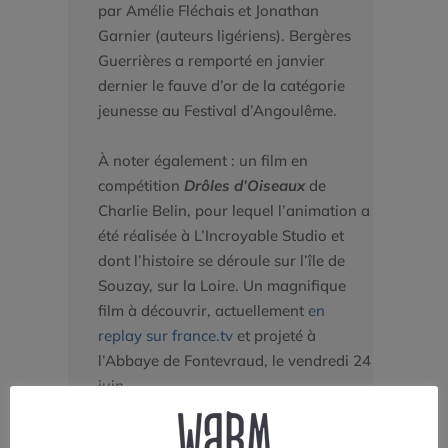
par Amélie Fléchais et Jonathan
Garnier (auteurs ligériens). Bergères
Guerrières a remporté en janvier
dernier le fauve d’or de la catégorie
jeunesse au Festival d’Angoulême.
À noter également : un film en
compétition
Drôles d’Oiseaux
de
Charlie Belin, pour lequel l’animation a
été réalisée à L’Incroyable Studio et
dont l’histoire se déroule sur l’île de
Souzay, sur la Loire. Un magnifique
film à découvrir, actuellement
en
replay sur france.tv
et projeté à
l’Abbaye de Fontevraud, le vendredi 24
juin.
Sans oublier les écoles, les