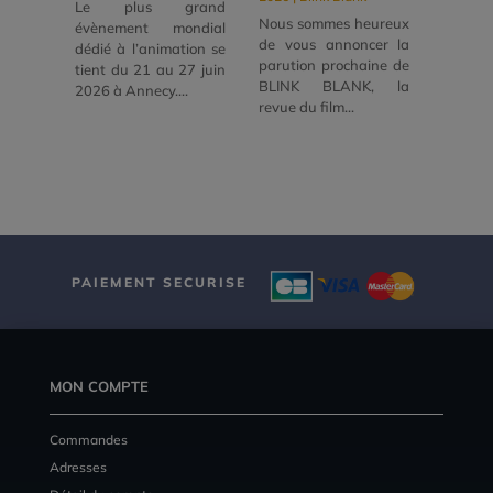
Le plus grand
Nous sommes heureux
évènement mondial
de vous annoncer la
dédié à l’animation se
parution prochaine de
tient du 21 au 27 juin
BLINK BLANK, la
2026 à Annecy....
revue du film...
PAIEMENT SECURISE
MON COMPTE
Commandes
Adresses