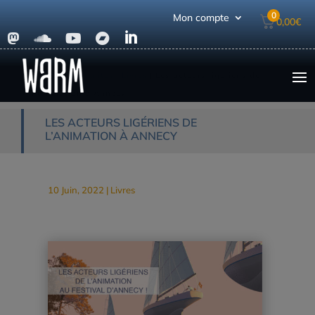
0
Mon compte
0,00
€





Accueil
|
Actualités
|
Livres
|
Les acteurs ligériens de
l’animation à Annecy
LES ACTEURS LIGÉRIENS DE
L’ANIMATION À ANNECY
10 Juin, 2022
|
Livres