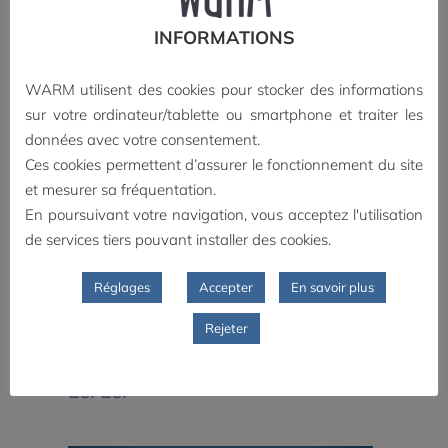
étudiants et les nombreux
artistes, réalisateurs, auteurs
INFORMATIONS
et animateurs ligériens qui
représentent aussi la
WARM utilisent des cookies pour stocker des informations
créativité de notre territoire.
sur votre ordinateur/tablette ou smartphone et traiter les
données avec votre consentement.
Ces cookies permettent d’assurer le fonctionnement du site
et mesurer sa fréquentation.
En poursuivant votre navigation, vous acceptez l'utilisation
de services tiers pouvant installer des cookies.
Réglages
Accepter
En savoir plus
Rejeter
Silver Bird and Rainbow Fish de
Lei Lei