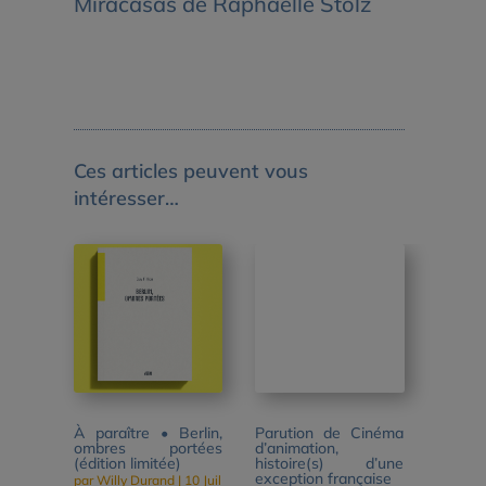
Miracasas de Raphaëlle Stolz
Ces articles peuvent vous
intéresser…
À paraître • Berlin,
Parution de Cinéma
ombres portées
d’animation,
(édition limitée)
histoire(s) d’une
exception française
par
Willy Durand
|
10 Juil