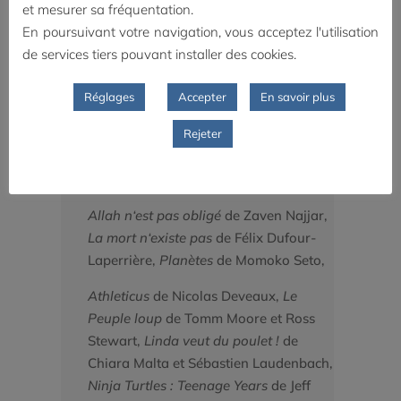
François Laguionie,
El sueño de la
et mesurer sa fréquentation.
sultana
d’Isabel Herguera,
En poursuivant votre navigation, vous acceptez l'utilisation
de services tiers pouvant installer des cookies.
A Bear Named Wojtek
de Iain Gardner,
Misérable Miracle
de Ryo Orikasa,
Réglages
Accepter
En savoir plus
Papillon
de Florence Miailhe,
Retour à
Hairy Hill
de Daniel Gies,
Le Tableau
Rejeter
de Michèle Lemieux,
La Voix des
Sirènes
de Gianluigi Toccafondo,
Allah n‘est pas obligé
de Zaven Najjar,
La mort n‘existe pas
de Félix Dufour-
Laperrière,
Planètes
de Momoko Seto,
Athleticus
de Nicolas Deveaux,
Le
Peuple loup
de Tomm Moore et Ross
Stewart,
Linda veut du poulet !
de
Chiara Malta et Sébastien Laudenbach,
Ninja Turtles : Teenage Years
de Jeff