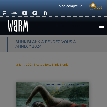
0
Mon compte
0,00
€





Accueil
|
Actualités
|
Blink Blank
|
Blink Blank a rendez-
vous à Annecy 2024
BLINK BLANK A RENDEZ-VOUS À
ANNECY 2024
3 Juin, 2024
|
Actualités
,
Blink Blank