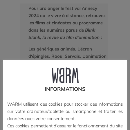
Pour prolonger le festival Annecy
2024 ou le vivre à distance, retrouvez
les films et cinéastes au programme
dans les numéros parus de
Blink
Blank, la revue du film d’animation
:
Les génériques animés
,
L‘écran
d‘épingles
,
Raoul Servais
,
L‘animation
portugaise
(
Oncle Thomas, la
comptabilité des jours
de Regina
Pessoa,
Marchands de glace
de João
Gonzalez,
Percebes
de Alexandra
INFORMATIONS
Ramires et Laura Gonçalves…),
Angelo dans la forêt mystérieuse
de
WARM utilisent des cookies pour stocker des informations
Vincent Paronnaud et Alexis Ducord,
sur votre ordinateur/tablette ou smartphone et traiter les
Flow
de Gints Zilbalodis,
Sauvages
de
données avec votre consentement.
Claude Barras,
Slocum et moi
de Jean-
Ces cookies permettent d’assurer le fonctionnement du site