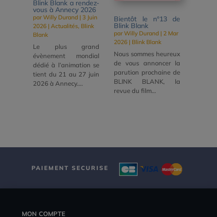
Blink Blank a rendez-
vous à Annecy 2026
par
Willy Durand
|
3 Juin
Bientôt le n°13 de
Blink Blank
2026
|
Actualités
,
Blink
par
Willy Durand
|
2 Mar
Blank
2026
|
Blink Blank
Le plus grand
Nous sommes heureux
évènement mondial
de vous annoncer la
dédié à l’animation se
parution prochaine de
tient du 21 au 27 juin
BLINK BLANK, la
2026 à Annecy....
revue du film...
PAIEMENT SECURISE
MON COMPTE