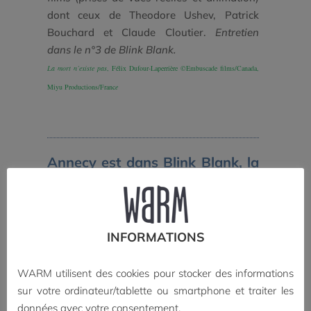
dont ceux de Theodore Ushev, Patrick
Bouchard et Claude Cloutier.
Entretien
dans le n°3 de Blink Blank.
La mort n’existe pas
, Félix Dufour-Laperrière ©Embuscade films/Canada,
Miyu Productions/Franc
e
Annecy est dans Blink Blank, la
revue du film d’animation !
Pour prolonger le festival Annecy
INFORMATIONS
2025 ou le vivre à distance, retrouvez
les films et cinéastes au programme
WARM utilisent des cookies pour stocker des informations
dans les numéros parus de
Blink
sur votre ordinateur/tablette ou smartphone et traiter les
Blank, la revue du film d’animation
:
données avec votre consentement.