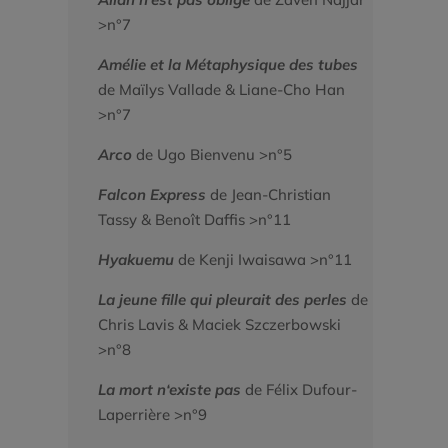
>n°7
Amélie et la Métaphysique des tubes
de Maïlys Vallade & Liane-Cho Han
>n°7
Arco
de Ugo Bienvenu >n°5
Falcon Express
de Jean-Christian
Tassy & Benoît Daffis >n°11
Hyakuemu
de Kenji Iwaisawa >n°11
La jeune fille qui pleurait des perles
de
Chris Lavis & Maciek Szczerbowski
>n°8
La mort n‘existe pas
de Félix Dufour-
Laperrière >n°9