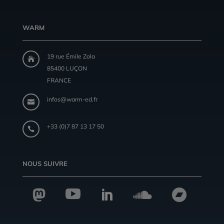
WARM
19 rue Émile Zola

85400 LUÇON
FRANCE
infos@warm-ed.fr

+33 (0)7 87 13 17 50

NOUS SUIVRE




