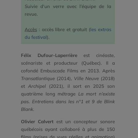
S
uivie d‘un verre avec l’équipe de la
revue.
Accès
: accès libre et gratuit (
les extras
du festival
).
Félix Dufour-Laperrière
est cinéaste,
scénariste et producteur (Québec). Il a
cofondé Embuscade Films en 2013. Après
Transatlantique
(2014),
Ville Neuve
(2018)
et
Archipel
(2021), il sort en 2025 son
quatrième long métrage
La mort n’existe
pas
.
Entretiens dans les n°1 et 9 de Blink
Blank.
Olivier Calvert
est un concepteur sonore
québécois ayant collaboré à plus de 150
films (prises de vues réelles et animation)