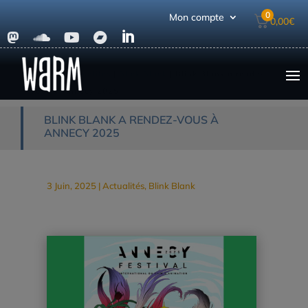
0
Mon compte
0,00
€





Accueil
|
Actualités
|
Blink Blank
|
Blink Blank a rendez-
vous à Annecy 2025
BLINK BLANK A RENDEZ-VOUS À
ANNECY 2025
3 Juin, 2025
|
Actualités
,
Blink Blank