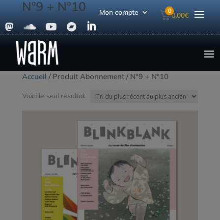
N°9 + N°10
0
Mon compte
0,00
€





Accueil
/ Produit Abonnement / N°9 + N°10
Voici le seul résultat