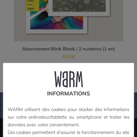
Abonnement Blink Blank / 2 numéros (1 an)
40,00
€
Ce
Choix des options
produit
a
plusieurs
INFORMATIONS
variations.
Les
PAIEMENT SECURISE
WARM utilisent des cookies pour stocker des informations
options
sur votre ordinateur/tablette ou smartphone et traiter les
peuvent
données avec votre consentement.
être
Ces cookies permettent d’assurer le fonctionnement du site
choisies
MON COMPTE