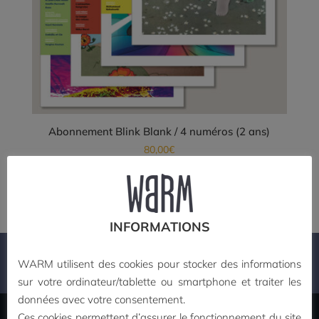
Abonnement Blink Blank / 4 numéros (2 ans)
80,00
€
Ce
Choix des options
produit
a
plusieurs
INFORMATIONS
variations.
Les
WARM utilisent des cookies pour stocker des informations
PAIEMENT SECURISE
options
sur votre ordinateur/tablette ou smartphone et traiter les
peuvent
données avec votre consentement.
être
Ces cookies permettent d’assurer le fonctionnement du site