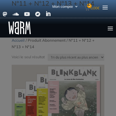
N°11 + N°12 + N°13 + N°14
0
Mon compte
0,00
€





Accueil
/ Produit Abonnement / N°11 + N°12 +
N°13 + N°14
Voici le seul résultat