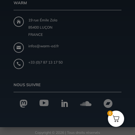
WARM
19 rue Émile Zola

85400 LUÇON
FRANCE
infos@warm-ed.fr

+33 (0)7 87 13 17 50

NOUS SUIVRE





0
Copyright © 2026 | Tous droits réservés