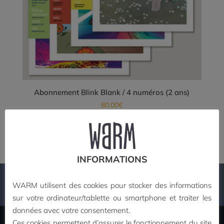
Abonnement Blink Blank / 4 numéros (2 ans)
80,00
€
Ce
Choix des options
produit
a
plusieurs
INFORMATIONS
variations.
Les
WARM utilisent des cookies pour stocker des informations
PAIEMENT SECURISE
options
sur votre ordinateur/tablette ou smartphone et traiter les
peuvent
données avec votre consentement.
être
Ces cookies permettent d’assurer le fonctionnement du site