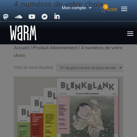
4 numéros de votre choix
0
Mon compte
0,00
€





Accueil
/ Produit Abonnement / 4 numéros de votre
choix
Voici le seul résultat