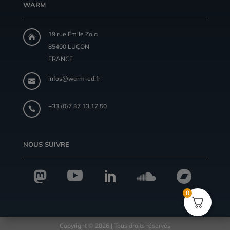
WARM
19 rue Émile Zola

85400 LUÇON
FRANCE
infos@warm-ed.fr

+33 (0)7 87 13 17 50

NOUS SUIVRE





0
Copyright © 2026 | Tous droits réservés